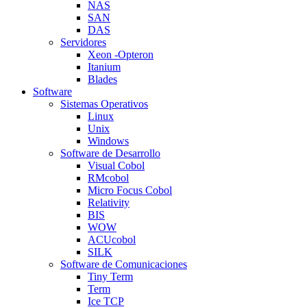
NAS
SAN
DAS
Servidores
Xeon -Opteron
Itanium
Blades
Software
Sistemas Operativos
Linux
Unix
Windows
Software de Desarrollo
Visual Cobol
RMcobol
Micro Focus Cobol
Relativity
BIS
WOW
ACUcobol
SILK
Software de Comunicaciones
Tiny Term
Term
Ice TCP