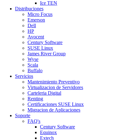
Ice TEN
Distribuciones
Micro Focus
Emerson
Dell
HP
Avocent
Century Software
SUSE Linux
James River Group
Wyse
Scala
Buffalo
Servicios
Mantenimiento Preventivo
Virtualizacion de Servidores
Carteleria Digital
Renting
Certificaciones SUSE Linux
Migracion de Aplicaciones
Soporte
FAQ's
Century Software
Equinox
Extech