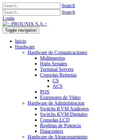
Search
Search
Login
Toggle navigation
Inicio
Hardware
Hardware de Comunicaciones
Multipuertos
Hubs Seriales
Terminal Servers
Consolas Remotas
CS
ACS
POS
Extensores de Video
Hardware de Administracion
Switchs KVM Análogos
Switchs KVM Digitales
Consolas LCD
Regletas de Potencia
Datacenters
Hardware de Almacenamiento