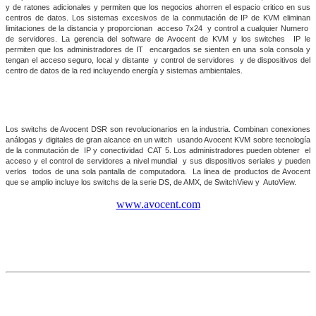
y de ratones adicionales y permiten que los negocios ahorren el espacio critico en sus
centros de datos. Los sistemas excesivos de la conmutación de IP de KVM eliminan
limitaciones de la distancia y proporcionan
acceso 7x24
y control a cualquier Numero
de servidores. La gerencia del software de Avocent de KVM y los switches
IP le
permiten que los administradores de IT
encargados se sienten en una sola consola y
tengan el acceso seguro, local y distante
y control de servidores
y de dispositivos del
centro de datos de la red incluyendo energía y sistemas ambientales.
Los switchs de Avocent DSR son revolucionarios en la industria. Combinan conexiones
análogas y digitales de gran alcance en un witch
usando Avocent KVM sobre tecnología
de la conmutación de
IP y conectividad
CAT 5. Los administradores pueden obtener
el
acceso y el control de servidores a nivel mundial
y sus dispositivos seriales y pueden
verlos
todos de una sola pantalla de computadora.
La linea de productos de Avocent
que se amplio incluye los switchs de la serie DS, de AMX, de SwitchView y
AutoView.
www.avocent.com