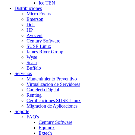
Ice TEN
Distribuciones
Micro Focus
Emerson
Dell
HP
Avocent
Century Software
SUSE Linux
James River Group
Wyse
Scala
Buffalo
Servicios
Mantenimiento Preventivo
Virtualizacion de Servidores
Carteleria Digital
Renting
Certificaciones SUSE Linux
Migracion de Aplicaciones
Soporte
FAQ's
Century Software
Equinox
Extech