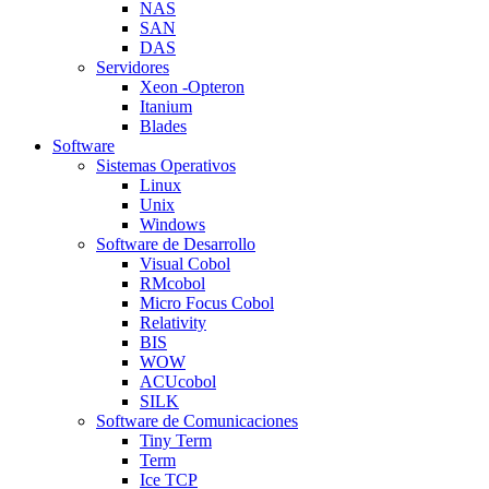
NAS
SAN
DAS
Servidores
Xeon -Opteron
Itanium
Blades
Software
Sistemas Operativos
Linux
Unix
Windows
Software de Desarrollo
Visual Cobol
RMcobol
Micro Focus Cobol
Relativity
BIS
WOW
ACUcobol
SILK
Software de Comunicaciones
Tiny Term
Term
Ice TCP