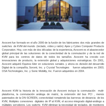
Avocent fue formado en el año 2000 de la fusión de los fabricantes dos más grandes de
switches
de KVM del mundo
(teclado, vídeo y ratón): Apex y Cybex Computer Products
Corporation. Hoy, con más de dos décadas de la experiencia, Avocent es el abastecedor
global principal de las soluciones de la conectividad de la conmutación y de la red de
KVM para los centros de datos de todos los tamaños. Avocent ha crecido con
innovaciones de producto, la extensión global y adquisiciones estratégicas. En 2001,
Avocent adquirió Equinox líder en soluciones seriales. y ahora es división del desarrollo
Digital de la compañía; Soronti, Inc. y Crystal Tecnologies
fueron adquiridos en 2003;
OSA Technologies, Inc. y Sonic Mobility, Inc. Fueron adquiridos en 2004.
Avocent KVM la historia de la innovación de Avocent incluye la conmutación
multi-
plataforma, la conmutación análoga de matriz, la extensión del bus PCI , menús
patentados de la ON-SCREEN, conectividad rompiendo las barreras de distancia
de los
KVM, Multiples conexiones
digitales de IP al KVM, el acceso integrado digital-análogo a
múltiples servidores. Los switchs
KVM eliminan la necesidad de teclados, de monitores