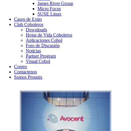
James River Group
Micro Focus
SUSE Linux
Casos de Exito
Club Coboleros
Downloads
Hojas de Vida Coboleros
Aplicaciones Cobol
Foro de Discusión
Noticias
Partner Program
Visual Cobol
Correo
Contactenos
Somos Prounix