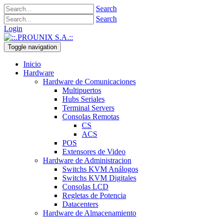
Search
Search
Login
Toggle navigation
Inicio
Hardware
Hardware de Comunicaciones
Multipuertos
Hubs Seriales
Terminal Servers
Consolas Remotas
CS
ACS
POS
Extensores de Video
Hardware de Administracion
Switchs KVM Análogos
Switchs KVM Digitales
Consolas LCD
Regletas de Potencia
Datacenters
Hardware de Almacenamiento