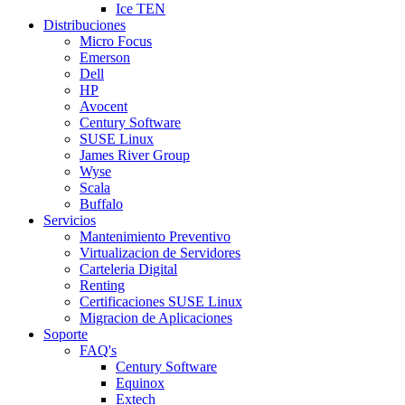
Ice TEN
Distribuciones
Micro Focus
Emerson
Dell
HP
Avocent
Century Software
SUSE Linux
James River Group
Wyse
Scala
Buffalo
Servicios
Mantenimiento Preventivo
Virtualizacion de Servidores
Carteleria Digital
Renting
Certificaciones SUSE Linux
Migracion de Aplicaciones
Soporte
FAQ's
Century Software
Equinox
Extech