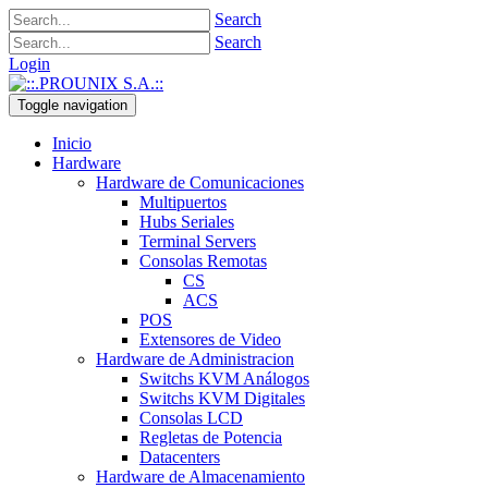
Search
Search
Login
Toggle navigation
Inicio
Hardware
Hardware de Comunicaciones
Multipuertos
Hubs Seriales
Terminal Servers
Consolas Remotas
CS
ACS
POS
Extensores de Video
Hardware de Administracion
Switchs KVM Análogos
Switchs KVM Digitales
Consolas LCD
Regletas de Potencia
Datacenters
Hardware de Almacenamiento