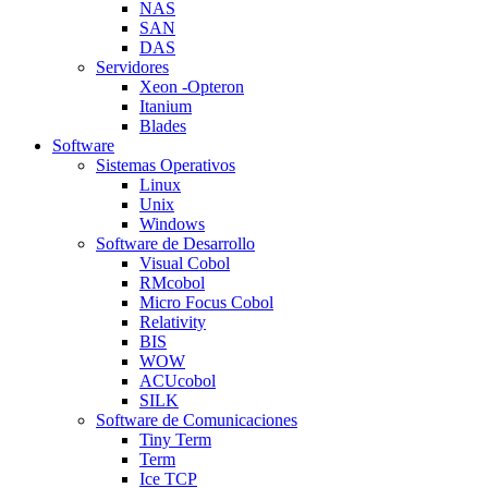
NAS
SAN
DAS
Servidores
Xeon -Opteron
Itanium
Blades
Software
Sistemas Operativos
Linux
Unix
Windows
Software de Desarrollo
Visual Cobol
RMcobol
Micro Focus Cobol
Relativity
BIS
WOW
ACUcobol
SILK
Software de Comunicaciones
Tiny Term
Term
Ice TCP