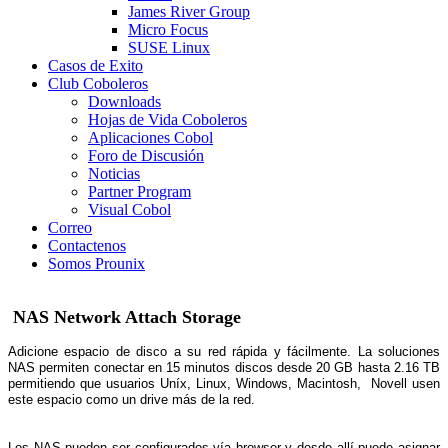
James River Group
Micro Focus
SUSE Linux
Casos de Exito
Club Coboleros
Downloads
Hojas de Vida Coboleros
Aplicaciones Cobol
Foro de Discusión
Noticias
Partner Program
Visual Cobol
Correo
Contactenos
Somos Prounix
NAS Network Attach Storage
Adicione espacio de disco a su red rápida y fácilmente. La soluciones
NAS permiten conectar en 15 minutos discos desde 20 GB hasta 2.16 TB
permitiendo que usuarios Uníx, Linux, Windows, Macintosh,
Novell usen
este espacio como un drive más de la red.
Los NAS pueden ser configurados vía browser y desde allí puede asignar