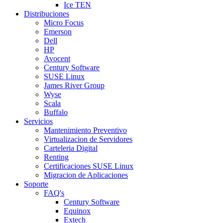
Ice TEN
Distribuciones
Micro Focus
Emerson
Dell
HP
Avocent
Century Software
SUSE Linux
James River Group
Wyse
Scala
Buffalo
Servicios
Mantenimiento Preventivo
Virtualizacion de Servidores
Carteleria Digital
Renting
Certificaciones SUSE Linux
Migracion de Aplicaciones
Soporte
FAQ's
Century Software
Equinox
Extech