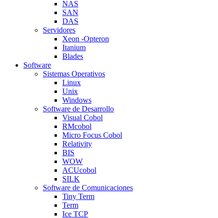
NAS
SAN
DAS
Servidores
Xeon -Opteron
Itanium
Blades
Software
Sistemas Operativos
Linux
Unix
Windows
Software de Desarrollo
Visual Cobol
RMcobol
Micro Focus Cobol
Relativity
BIS
WOW
ACUcobol
SILK
Software de Comunicaciones
Tiny Term
Term
Ice TCP