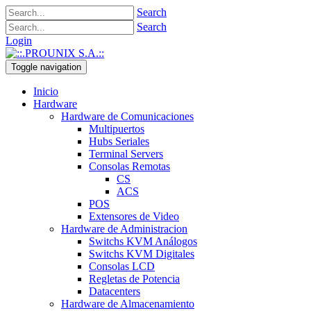
Search
Search
Login
Toggle navigation
Inicio
Hardware
Hardware de Comunicaciones
Multipuertos
Hubs Seriales
Terminal Servers
Consolas Remotas
CS
ACS
POS
Extensores de Video
Hardware de Administracion
Switchs KVM Análogos
Switchs KVM Digitales
Consolas LCD
Regletas de Potencia
Datacenters
Hardware de Almacenamiento