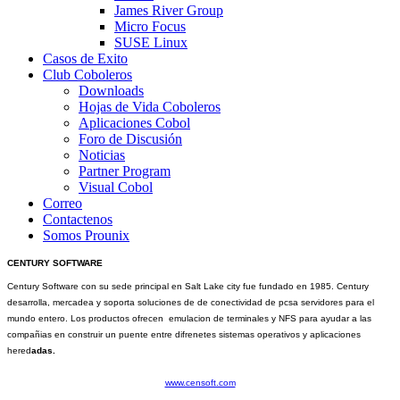
James River Group
Micro Focus
SUSE Linux
Casos de Exito
Club Coboleros
Downloads
Hojas de Vida Coboleros
Aplicaciones Cobol
Foro de Discusión
Noticias
Partner Program
Visual Cobol
Correo
Contactenos
Somos Prounix
CENTURY SOFTWARE
Century Software con su sede principal en Salt Lake city fue fundado en 1985. Century
desarrolla, mercadea y soporta soluciones de de conectividad de pcsa servidores para el
mundo entero. Los productos ofrecen emulacion de terminales y NFS para ayudar a las
compañias en construir un puente entre difrenetes sistemas operativos y aplicaciones
hered
adas.
www.censoft.com