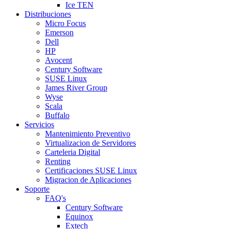
Ice TEN
Distribuciones
Micro Focus
Emerson
Dell
HP
Avocent
Century Software
SUSE Linux
James River Group
Wyse
Scala
Buffalo
Servicios
Mantenimiento Preventivo
Virtualizacion de Servidores
Carteleria Digital
Renting
Certificaciones SUSE Linux
Migracion de Aplicaciones
Soporte
FAQ's
Century Software
Equinox
Extech