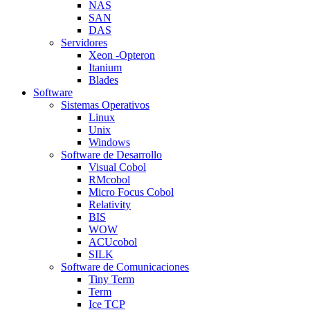
NAS
SAN
DAS
Servidores
Xeon -Opteron
Itanium
Blades
Software
Sistemas Operativos
Linux
Unix
Windows
Software de Desarrollo
Visual Cobol
RMcobol
Micro Focus Cobol
Relativity
BIS
WOW
ACUcobol
SILK
Software de Comunicaciones
Tiny Term
Term
Ice TCP