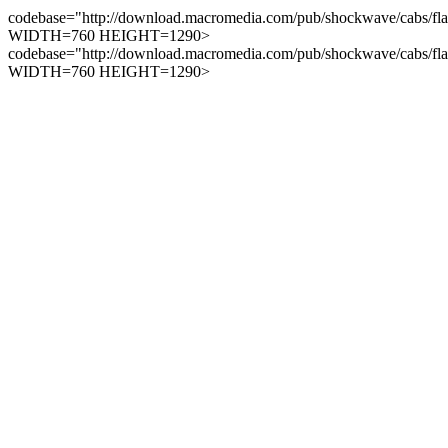
codebase="http://download.macromedia.com/pub/shockwave/cabs/flas
WIDTH=760 HEIGHT=1290>
codebase="http://download.macromedia.com/pub/shockwave/cabs/flas
WIDTH=760 HEIGHT=1290>