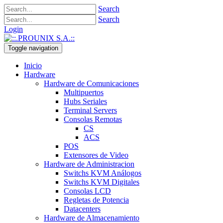
Search
Search
Login
Toggle navigation
Inicio
Hardware
Hardware de Comunicaciones
Multipuertos
Hubs Seriales
Terminal Servers
Consolas Remotas
CS
ACS
POS
Extensores de Video
Hardware de Administracion
Switchs KVM Análogos
Switchs KVM Digitales
Consolas LCD
Regletas de Potencia
Datacenters
Hardware de Almacenamiento