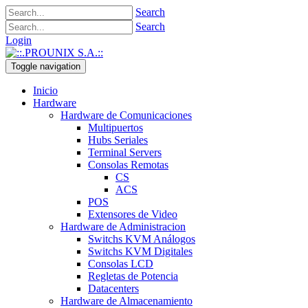
Search
Search
Login
Toggle navigation
Inicio
Hardware
Hardware de Comunicaciones
Multipuertos
Hubs Seriales
Terminal Servers
Consolas Remotas
CS
ACS
POS
Extensores de Video
Hardware de Administracion
Switchs KVM Análogos
Switchs KVM Digitales
Consolas LCD
Regletas de Potencia
Datacenters
Hardware de Almacenamiento