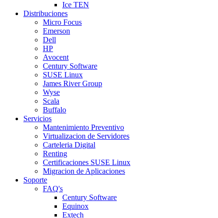
Ice TEN
Distribuciones
Micro Focus
Emerson
Dell
HP
Avocent
Century Software
SUSE Linux
James River Group
Wyse
Scala
Buffalo
Servicios
Mantenimiento Preventivo
Virtualizacion de Servidores
Carteleria Digital
Renting
Certificaciones SUSE Linux
Migracion de Aplicaciones
Soporte
FAQ's
Century Software
Equinox
Extech