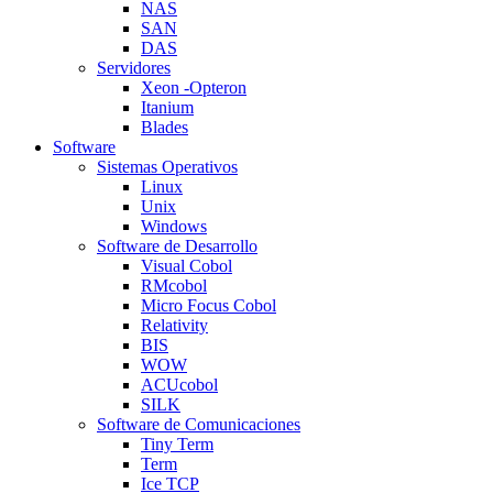
NAS
SAN
DAS
Servidores
Xeon -Opteron
Itanium
Blades
Software
Sistemas Operativos
Linux
Unix
Windows
Software de Desarrollo
Visual Cobol
RMcobol
Micro Focus Cobol
Relativity
BIS
WOW
ACUcobol
SILK
Software de Comunicaciones
Tiny Term
Term
Ice TCP