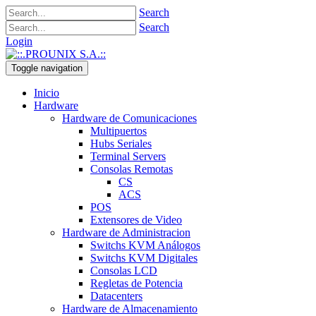
Search
Search
Login
Toggle navigation
Inicio
Hardware
Hardware de Comunicaciones
Multipuertos
Hubs Seriales
Terminal Servers
Consolas Remotas
CS
ACS
POS
Extensores de Video
Hardware de Administracion
Switchs KVM Análogos
Switchs KVM Digitales
Consolas LCD
Regletas de Potencia
Datacenters
Hardware de Almacenamiento