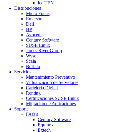
Ice TEN
Distribuciones
Micro Focus
Emerson
Dell
HP
Avocent
Century Software
SUSE Linux
James River Group
Wyse
Scala
Buffalo
Servicios
Mantenimiento Preventivo
Virtualizacion de Servidores
Carteleria Digital
Renting
Certificaciones SUSE Linux
Migracion de Aplicaciones
Soporte
FAQ's
Century Software
Equinox
Extech